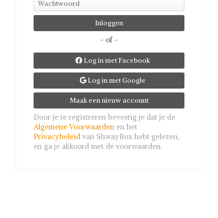
- of -
Log in met Facebook

Log in met Google

Maak een nieuw account
Door je te registreren bevestig je dat je de
Algemene Voorwaarden
en het
Privacybeleid
van ShwayBox hebt gelezen,
en ga je akkoord met de voorwaarden.