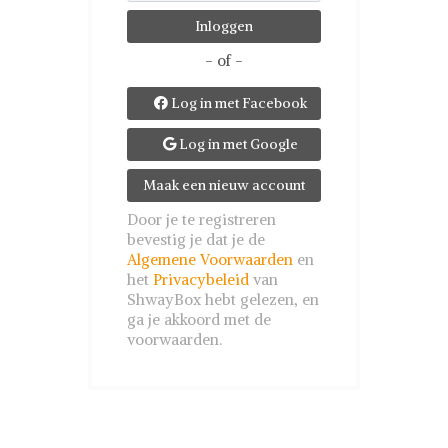
- of -
Log in met Facebook

Log in met Google

Maak een nieuw account
Door je te registreren
bevestig je dat je de
Algemene Voorwaarden
en
het
Privacybeleid
van
ShwayBox hebt gelezen, en
ga je akkoord met de
voorwaarden.