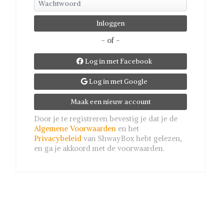
- of -
Log in met Facebook

Log in met Google

Maak een nieuw account
Door je te registreren bevestig je dat je de
Algemene Voorwaarden
en het
Privacybeleid
van ShwayBox hebt gelezen,
en ga je akkoord met de voorwaarden.