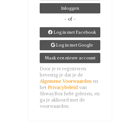
- of -
Log in met Facebook

Log in met Google

Maak een nieuw account
Door je te registreren
bevestig je dat je de
Algemene Voorwaarden
en
het
Privacybeleid
van
ShwayBox hebt gelezen, en
ga je akkoord met de
voorwaarden.