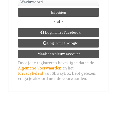
- of -
Log in met Facebook

Log in met Google

Maak een nieuw account
Door je te registreren bevestig je dat je de
Algemene Voorwaarden
en het
Privacybeleid
van ShwayBox hebt gelezen,
en ga je akkoord met de voorwaarden.