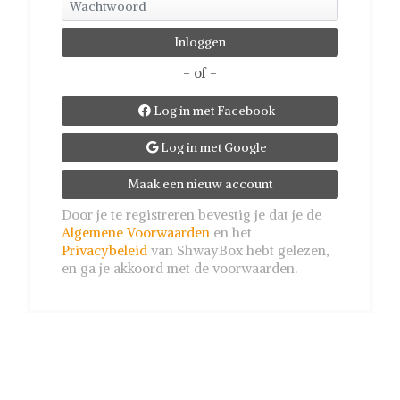
- of -
Log in met Facebook

Log in met Google

Maak een nieuw account
Door je te registreren bevestig je dat je de
Algemene Voorwaarden
en het
Privacybeleid
van ShwayBox hebt gelezen,
en ga je akkoord met de voorwaarden.