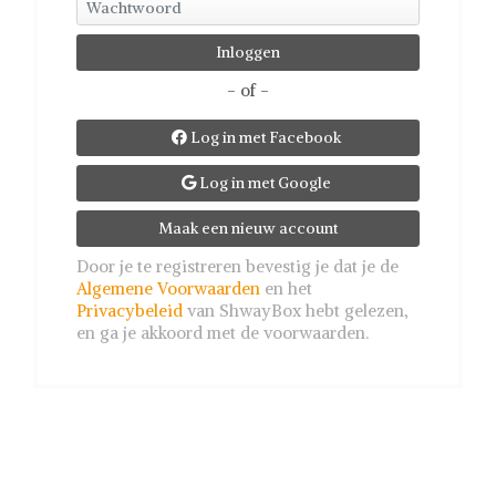
- of -
Log in met Facebook

Log in met Google

Maak een nieuw account
Door je te registreren bevestig je dat je de
Algemene Voorwaarden
en het
Privacybeleid
van ShwayBox hebt gelezen,
en ga je akkoord met de voorwaarden.