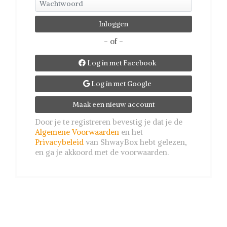
- of -
Log in met Facebook

Log in met Google

Maak een nieuw account
Door je te registreren bevestig je dat je de
Algemene Voorwaarden
en het
Privacybeleid
van ShwayBox hebt gelezen,
en ga je akkoord met de voorwaarden.