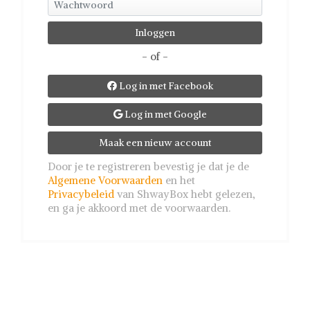
- of -
Log in met Facebook

Log in met Google

Maak een nieuw account
Door je te registreren bevestig je dat je de
Algemene Voorwaarden
en het
Privacybeleid
van ShwayBox hebt gelezen,
en ga je akkoord met de voorwaarden.