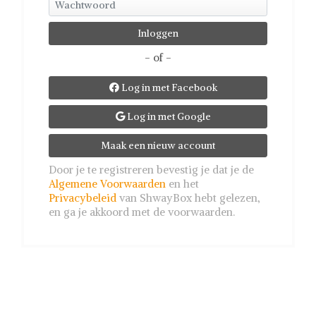
- of -
Log in met Facebook

Log in met Google

Maak een nieuw account
Door je te registreren bevestig je dat je de
Algemene Voorwaarden
en het
Privacybeleid
van ShwayBox hebt gelezen,
en ga je akkoord met de voorwaarden.