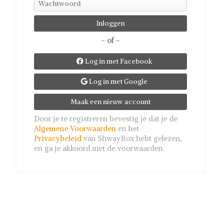
- of -
Log in met Facebook

Log in met Google

Maak een nieuw account
Door je te registreren bevestig je dat je de
Algemene Voorwaarden
en het
Privacybeleid
van ShwayBox hebt gelezen,
en ga je akkoord met de voorwaarden.