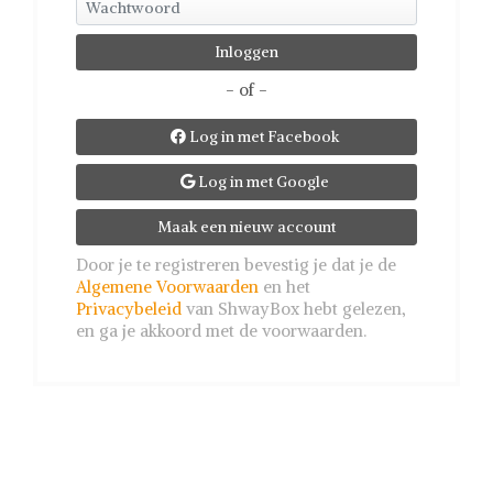
- of -
Log in met Facebook

Log in met Google

Maak een nieuw account
Door je te registreren bevestig je dat je de
Algemene Voorwaarden
en het
Privacybeleid
van ShwayBox hebt gelezen,
en ga je akkoord met de voorwaarden.