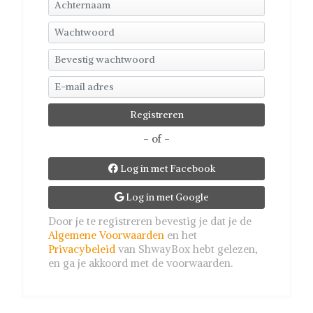
- of -
Log in met Facebook

Log in met Google

Door je te registreren bevestig je dat je de
Algemene Voorwaarden
en het
Privacybeleid
van ShwayBox hebt gelezen,
en ga je akkoord met de voorwaarden.