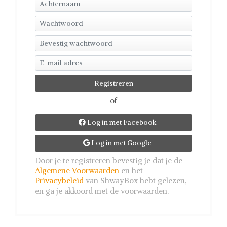
- of -
Log in met Facebook

Log in met Google

Door je te registreren bevestig je dat je de
Algemene Voorwaarden
en het
Privacybeleid
van ShwayBox hebt gelezen,
en ga je akkoord met de voorwaarden.