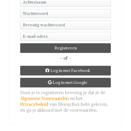
- of -
Log in met Facebook

Log in met Google

Door je te registreren bevestig je dat je de
Algemene Voorwaarden
en het
Privacybeleid
van ShwayBox hebt gelezen,
en ga je akkoord met de voorwaarden.