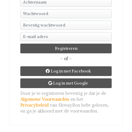
- of -
Log in met Facebook

Log in met Google

Door je te registreren bevestig je dat je de
Algemene Voorwaarden
en het
Privacybeleid
van ShwayBox hebt gelezen,
en ga je akkoord met de voorwaarden.