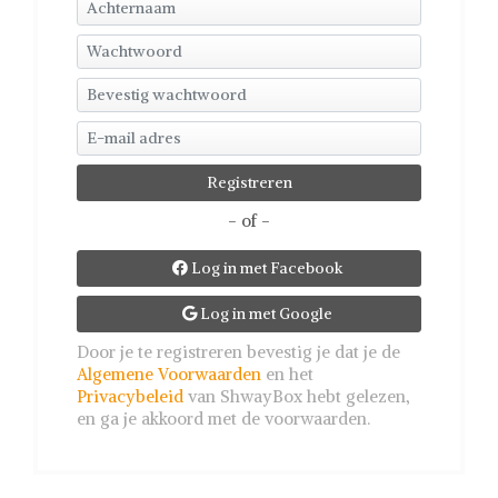
- of -
Log in met Facebook

Log in met Google

Door je te registreren bevestig je dat je de
Algemene Voorwaarden
en het
Privacybeleid
van ShwayBox hebt gelezen,
en ga je akkoord met de voorwaarden.