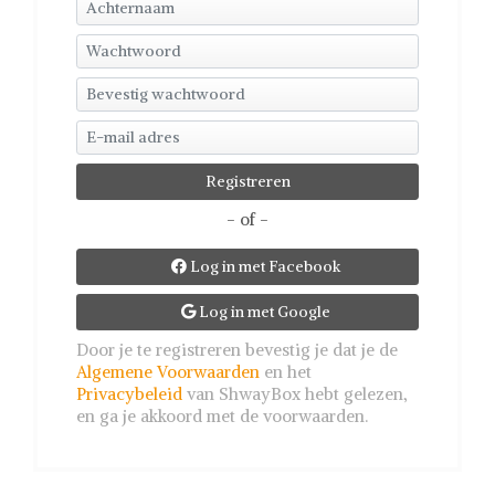
- of -
Log in met Facebook

Log in met Google

Door je te registreren bevestig je dat je de
Algemene Voorwaarden
en het
Privacybeleid
van ShwayBox hebt gelezen,
en ga je akkoord met de voorwaarden.