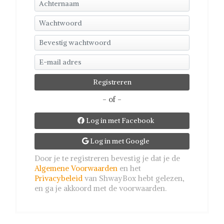
- of -
Log in met Facebook

Log in met Google

Door je te registreren bevestig je dat je de
Algemene Voorwaarden
en het
Privacybeleid
van ShwayBox hebt gelezen,
en ga je akkoord met de voorwaarden.