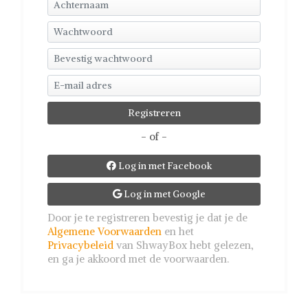
- of -
Log in met Facebook

Log in met Google

Door je te registreren bevestig je dat je de
Algemene Voorwaarden
en het
Privacybeleid
van ShwayBox hebt gelezen,
en ga je akkoord met de voorwaarden.