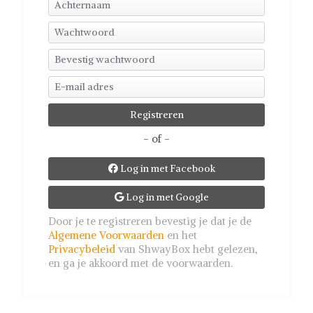
- of -
Log in met Facebook

Log in met Google

Door je te registreren bevestig je dat je de
Algemene Voorwaarden
en het
Privacybeleid
van ShwayBox hebt gelezen,
en ga je akkoord met de voorwaarden.