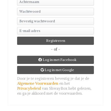
- of -
Log in met Facebook

Log in met Google

Door je te registreren bevestig je dat je de
Algemene Voorwaarden
en het
Privacybeleid
van ShwayBox hebt gelezen,
en ga je akkoord met de voorwaarden.