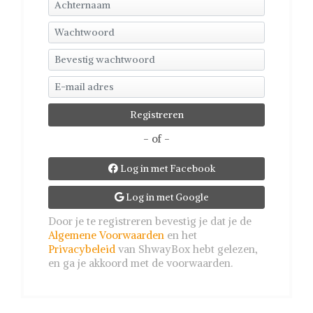
- of -
Log in met Facebook

Log in met Google

Door je te registreren bevestig je dat je de
Algemene Voorwaarden
en het
Privacybeleid
van ShwayBox hebt gelezen,
en ga je akkoord met de voorwaarden.