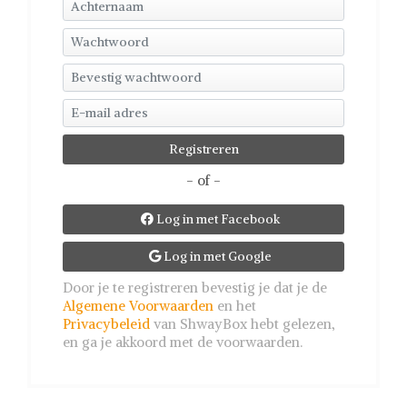
- of -
Log in met Facebook

Log in met Google

Door je te registreren bevestig je dat je de
Algemene Voorwaarden
en het
Privacybeleid
van ShwayBox hebt gelezen,
en ga je akkoord met de voorwaarden.