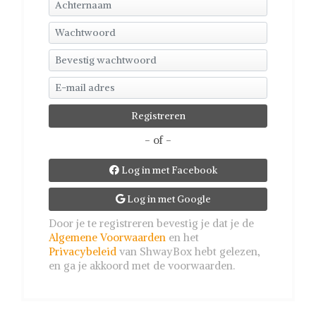
- of -
Log in met Facebook

Log in met Google

Door je te registreren bevestig je dat je de
Algemene Voorwaarden
en het
Privacybeleid
van ShwayBox hebt gelezen,
en ga je akkoord met de voorwaarden.