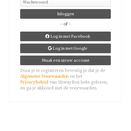
- of -
Log in met Facebook

Log in met Google

Maak een nieuw account
Door je te registreren bevestig je dat je de
Algemene Voorwaarden
en het
Privacybeleid
van ShwayBox hebt gelezen,
en ga je akkoord met de voorwaarden.