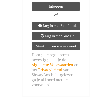
- of -
Log in met Facebook

Log in met Google

Maak een nieuw account
Door je te registreren
bevestig je dat je de
Algemene Voorwaarden
en
het
Privacybeleid
van
ShwayBox hebt gelezen, en
ga je akkoord met de
voorwaarden.