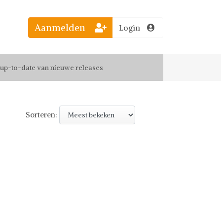
Aanmelden
Login
el jouw favoriete looks
f up-to-date van nieuwe releases
 de leukste items met vrienden
Sorteren: