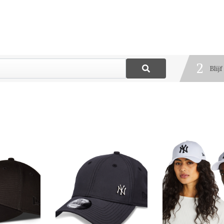
1
Best
2
Blij
3
Deel