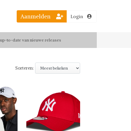
Aanmelden
Login
el jouw favoriete looks
f up-to-date van nieuwe releases
 de leukste items met vrienden
Sorteren: