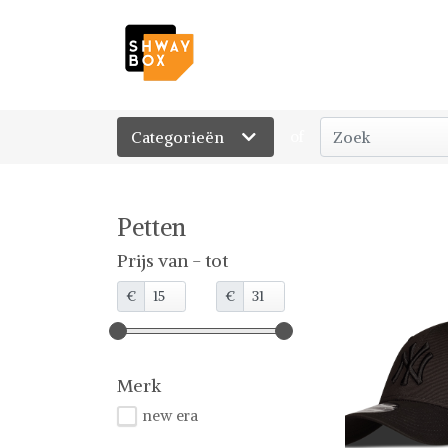
Categorieën
of
Petten
Prijs van - tot
€
€
Merk
new era