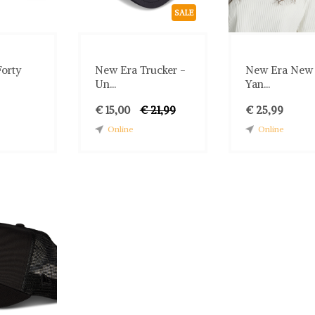
SALE
orty
New Era Trucker -
New Era New 
Un...
Yan...
€ 15,00
€ 21,99
€ 25,99
Online
Online