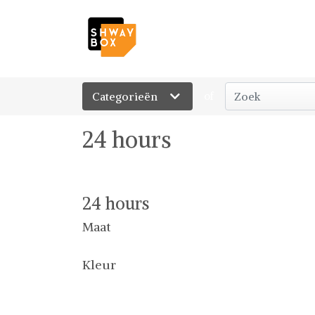
Categorieën
of
24 hours
24 hours
Maat
Kleur