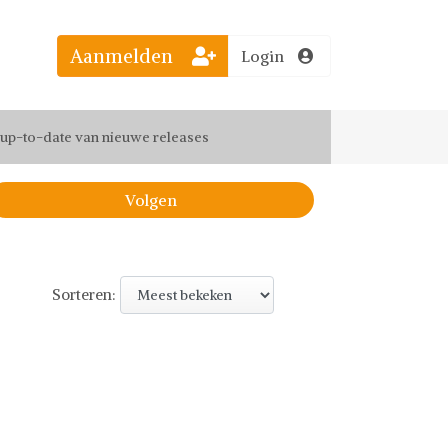
Aanmelden
Login
el jouw favoriete looks
f up-to-date van nieuwe releases
 de leukste items met vrienden
Volgen
Sorteren: