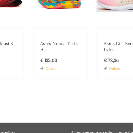
last 3
Asics Noosa Tri 15
Asics Gel-Ke
H...
Lyte...
€ 135,00
€ 72,36
Online
Online
hwayBox
Algemene voorwaarden voor gebr