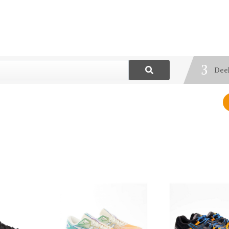
1
Best
2
Blij
3
Deel