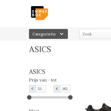
Categorieën
of
ASICS
ASICS
Prijs van - tot
€
€
Maat