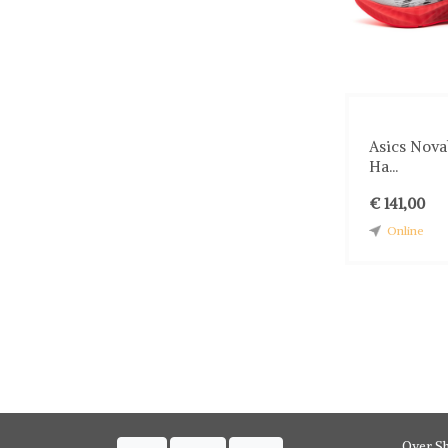
Asics Novab
Ha...
€ 141,00
Online
Over S