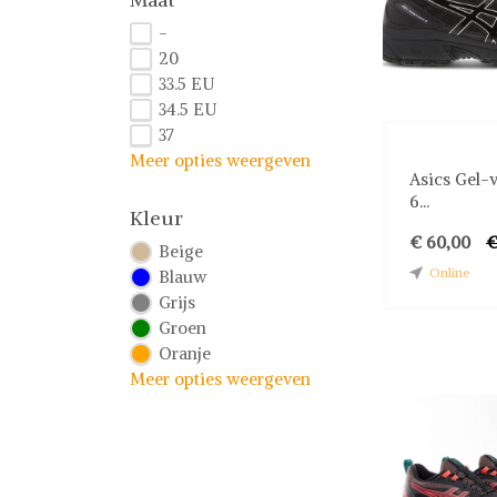
-
20
33.5 EU
34.5 EU
37
Meer opties weergeven
Asics Gel-
6...
Kleur
€ 60,00
€
Beige
Online
Blauw
Grijs
Groen
Oranje
Meer opties weergeven