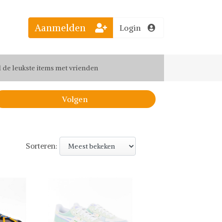
el jouw favoriete looks
Aanmelden
Login
f up-to-date van nieuwe releases
 de leukste items met vrienden
Volgen
Sorteren: