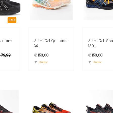
SALE
venture
Asics Gel Quantum
Asics Gel-So
36...
180...
 79,99
€ 153,00
€ 153,00
Online
Online