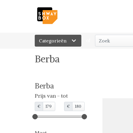
Categorieën
of
Berba
Berba
Prijs van - tot
€
€
Maat