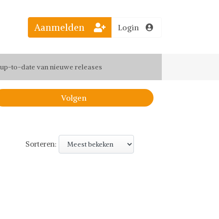
Aanmelden
Login
el jouw favoriete looks
f up-to-date van nieuwe releases
 de leukste items met vrienden
Volgen
Sorteren: