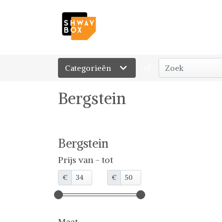
Categorieën
of
Bergstein
Bergstein
Prijs van - tot
€
€
Maat