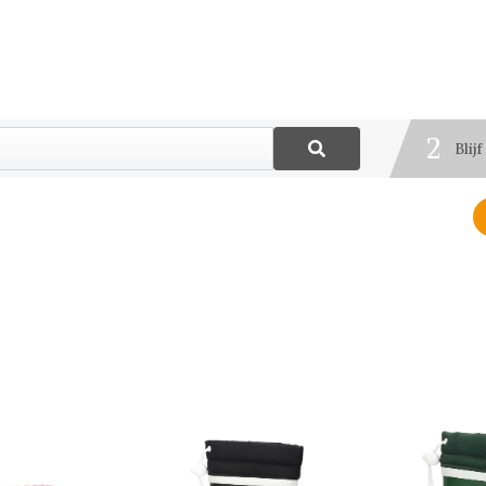
1
Best
2
Blij
3
Deel