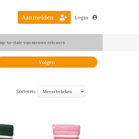
Aanmelden
Login
el jouw favoriete looks
f up-to-date van nieuwe releases
 de leukste items met vrienden
Volgen
Sorteren: