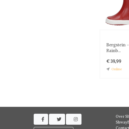
Bergstein 
Rainb...
€ 39,99
Online
Over S



ShwayB
Contac