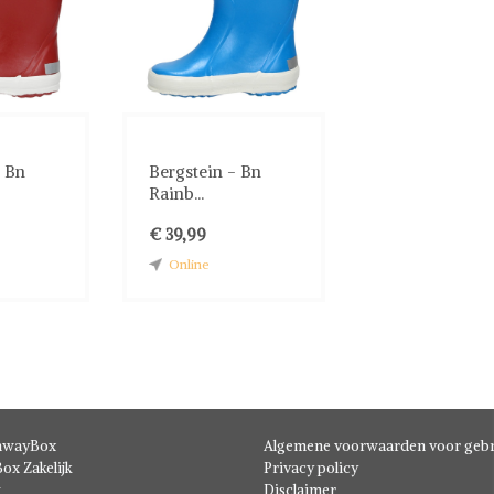
- Bn
Bergstein - Bn
Rainb...
€ 39,99
Online
hwayBox
Algemene voorwaarden voor gebr
ox Zakelijk
Privacy policy
t
Disclaimer