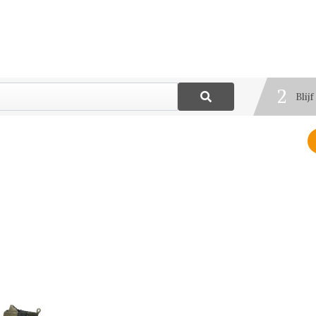
1
Best
2
Blij
3
Deel