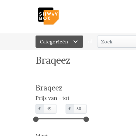
Categorieën
of
Braqeez
Braqeez
Prijs van - tot
€
€
Maat