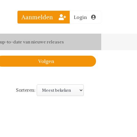
Aanmelden
Login
el jouw favoriete looks
f up-to-date van nieuwe releases
 de leukste items met vrienden
Volgen
Sorteren: