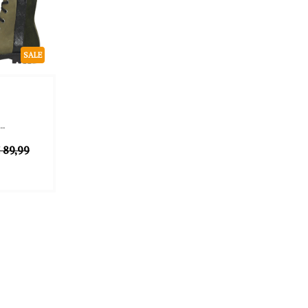
SALE
..
 89,99