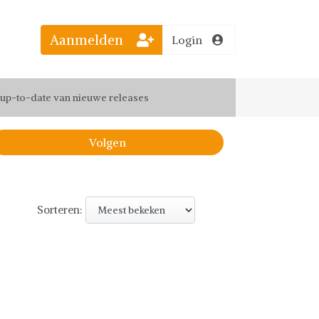
Aanmelden
Login
el jouw favoriete looks
f up-to-date van nieuwe releases
 de leukste items met vrienden
Volgen
Sorteren: