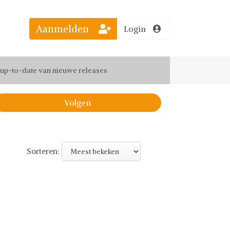
Aanmelden
Login
el jouw favoriete looks
f up-to-date van nieuwe releases
 de leukste items met vrienden
Volgen
Sorteren: