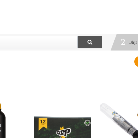
1
Best
2
Blij
3
Deel