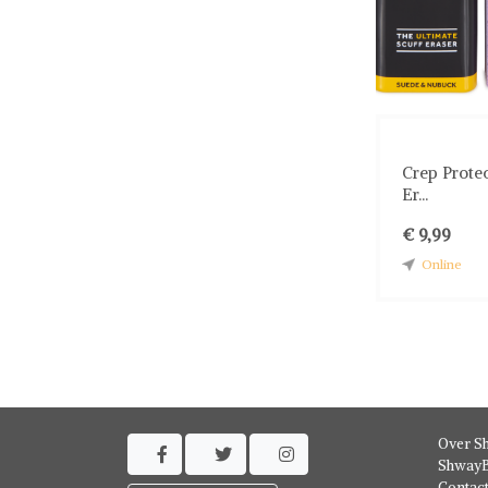
Crep Prote
Er...
€ 9,99
Online
Over S



ShwayB
Contac