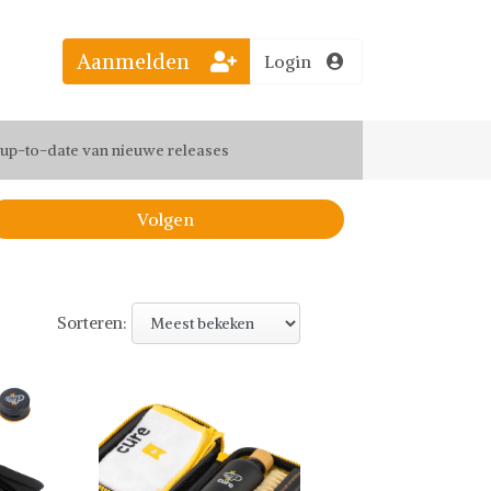
Aanmelden
Login
el jouw favoriete looks
f up-to-date van nieuwe releases
 de leukste items met vrienden
Volgen
Sorteren: