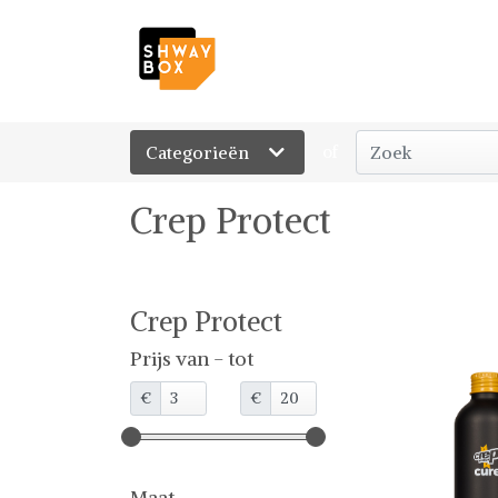
Categorieën
of
Crep Protect
Crep Protect
Prijs van - tot
€
€
Maat