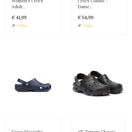
Women's Crocs
Crocs Classic -
Adult...
Dame...
€ 41,99
€ 54,99
Online
Online
Crocs klassieke
All-Terrain Classic...