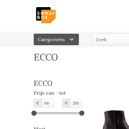
Categorieën
of
ECCO
ECCO
Prijs van - tot
€
€
Maat