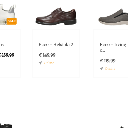
SALE
uv
Ecco - Helsinki 2
Ecco - Irving 
o...
 159,99
€ 149,99
€ 119,99
Online
Online