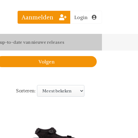
Aanmelden
Login
el jouw favoriete looks
f up-to-date van nieuwe releases
 de leukste items met vrienden
Volgen
Sorteren: