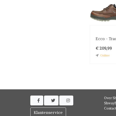
Ecco - Tra
€ 209,99
Online
Over S



ShwayB
Contac
Klantenservice