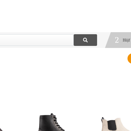
1
Best
2
Blij
3
Deel