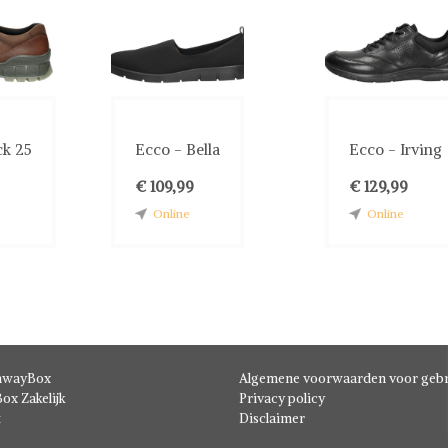
ck 25
Ecco - Bella
Ecco - Irving
€ 109,99
€ 129,99
Online
Online
hwayBox
Algemene voorwaarden voor gebr
ox Zakelijk
Privacy policy
t
Disclaimer