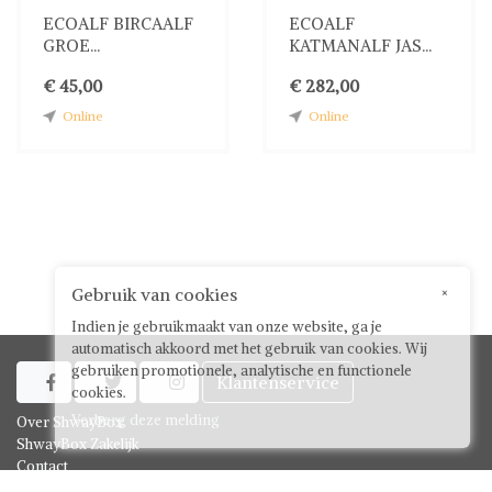
ECOALF BIRCAALF
ECOALF
GROE...
KATMANALF JAS...
€ 45,00
€ 282,00
Online
Online
Gebruik van cookies
×
Indien je gebruikmaakt van onze website, ga je
automatisch akkoord met het gebruik van cookies. Wij
gebruiken promotionele, analytische en functionele
Klantenservice



cookies.
Verberg deze melding
Over ShwayBox
ShwayBox Zakelijk
Contact
Algemene voorwaarden voor gebruikers