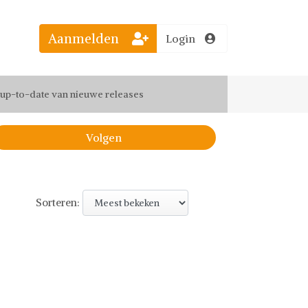
Aanmelden
Login
el jouw favoriete looks
f up-to-date van nieuwe releases
 de leukste items met vrienden
Volgen
Sorteren: