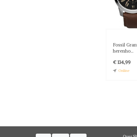
Fossil Gran
herenho...
€ 134,99
Online
Over S