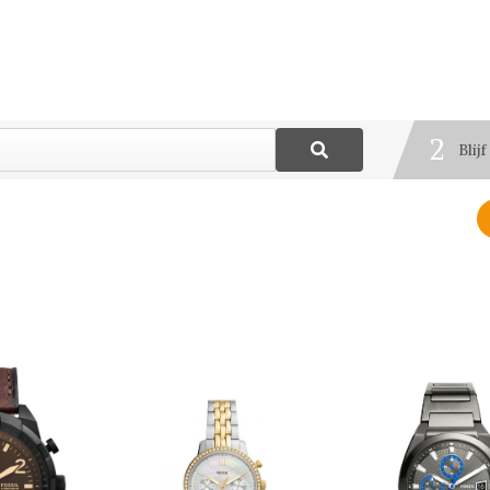
1
Best
2
Blij
3
Deel