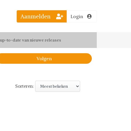
Aanmelden
Login
el jouw favoriete looks
f up-to-date van nieuwe releases
 de leukste items met vrienden
Volgen
Sorteren: