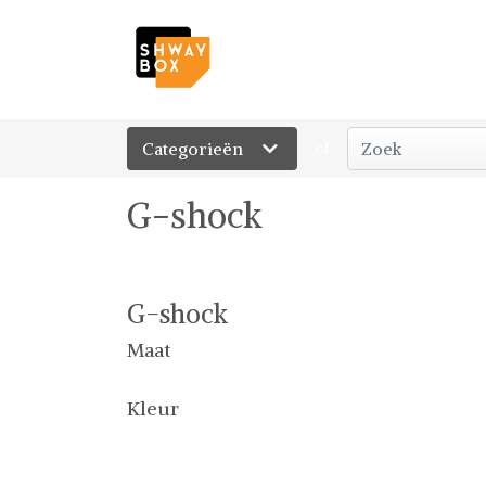
Categorieën
of
G-shock
G-shock
Maat
Kleur