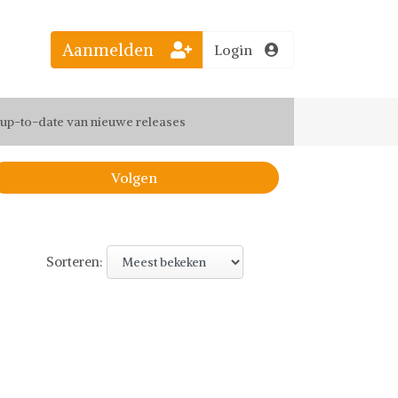
Aanmelden
Login
el jouw favoriete looks
f up-to-date van nieuwe releases
 de leukste items met vrienden
Volgen
Sorteren: