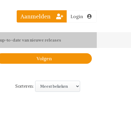
Aanmelden
Login
el jouw favoriete looks
f up-to-date van nieuwe releases
 de leukste items met vrienden
Volgen
Sorteren: