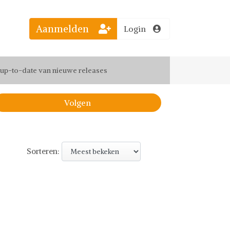
Aanmelden
Login
el jouw favoriete looks
f up-to-date van nieuwe releases
 de leukste items met vrienden
Volgen
Sorteren: