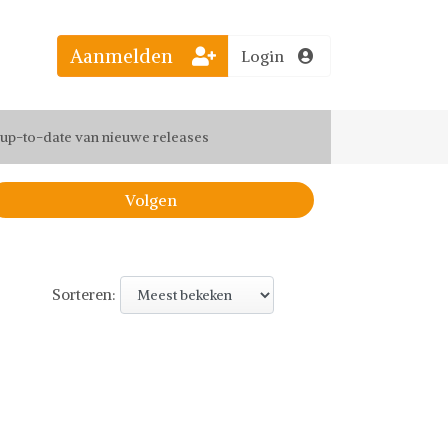
Aanmelden
Login
el jouw favoriete looks
f up-to-date van nieuwe releases
 de leukste items met vrienden
Volgen
Sorteren: