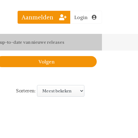
Aanmelden
Login
el jouw favoriete looks
f up-to-date van nieuwe releases
 de leukste items met vrienden
Volgen
Sorteren: