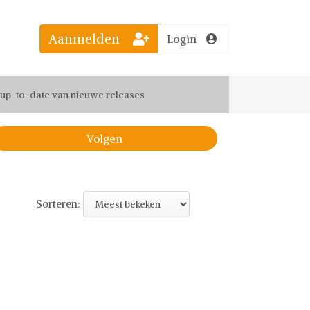
Aanmelden
Login
el jouw favoriete looks
f up-to-date van nieuwe releases
 de leukste items met vrienden
Volgen
Sorteren: