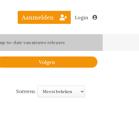
Aanmelden
Login
el jouw favoriete looks
f up-to-date van nieuwe releases
 de leukste items met vrienden
Volgen
Sorteren: